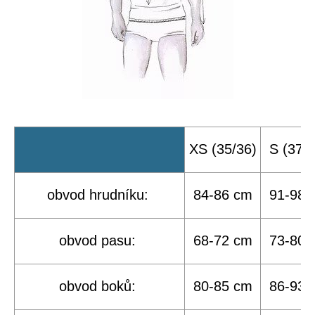
a
j
í
t
?
XS (35/36)
S (37/3
HLEDAT
obvod hrudníku:
84-86 cm
91-98 
D
o
obvod pasu:
68-72 cm
73-80 
p
o
obvod boků:
80-85 cm
86-93 
r
u