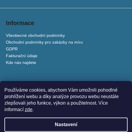
Informace
Všeobecné obchodní podmínky
Obchodní podmínky pro zakázky na míru
GDPR
Fakturační údaje
Kde nás najdete
Kontakt
Používáme cookies, abychom Vám umožnili pohodlné
prohlížení webu a díky analýze provozu webu neustále
zuzanaosako
@
gmail.com
zlepšovali jeho funkce, výkon a použitelnost. Více
+420 777 138 618
informací
zde
.
tradicefashionbrand
tradiceczechfashion
Nastavení