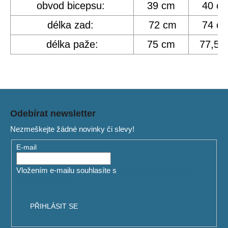
č
obvod bicepsu:
39 cm
40 c
u
j
délka zad:
72 cm
74 c
e
délka paže:
75 cm
77,5 
m
e
VG
Z
7
á
900
Odebírat newsletter
Kč
p
Nezmeškejte žádné novinky či slevy!
a
t
E-mail
í
Vložením e-mailu souhlasíte s
podmínkami ochrany
osobních údajů
PŘIHLÁSIT SE