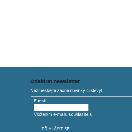
7 900 Kč
Z
á
Odebírat newsletter
p
Nezmeškejte žádné novinky či slevy!
a
t
E-mail
í
Vložením e-mailu souhlasíte s
podmínkami ochrany
PŘIHLÁSIT SE