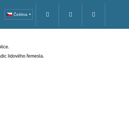
Hledat
Přihlášení
Nákupní
ek
Čeština
košík
lice.
adic lidového řemesla.