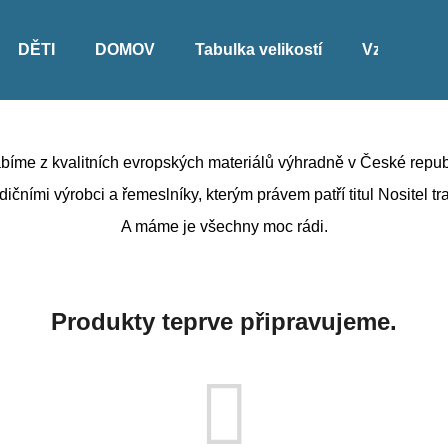
DĚTI
DOMOV
Tabulka velikostí
Vzorník lát
Co potřebujete najít?
bíme z kvalitních evropských materiálů výhradně v České repub
HLEDAT
ičními výrobci a řemeslníky, kterým právem patří titul Nositel tr
A máme je všechny moc rádi.
Doporučujeme
Produkty teprve připravujeme.