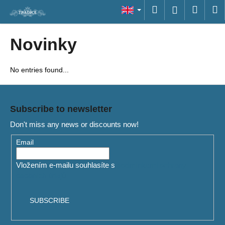
C
Skip
Search
Shopp
M
Login
to
a
content
Back
Back
cart
r
Novinky
t
W
h
No entries found...
a
F
t
o
a
Subscribe to newsletter
o
r
Don't miss any news or discounts now!
t
e
e
Email
y
r
o
Vložením e-mailu souhlasíte s
podmínkami ochrany
u
osobních údajů
l
o
SUBSCRIBE
o
k