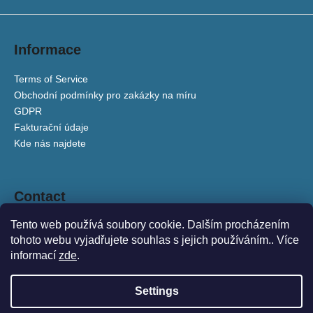
i
n
Informace
g
f
Terms of Service
o
Obchodní podmínky pro zakázky na míru
r
GDPR
?
Fakturační údaje
Kde nás najdete
Contact
SEARCH
Tento web používá soubory cookie. Dalším procházením
zuzanaosako
@
gmail.com
tohoto webu vyjadřujete souhlas s jejich používáním.. Více
+420 777 138 618
informací
zde
.
W
tradicefashionbrand
e
tradiceczechfashion
r
Settings
e