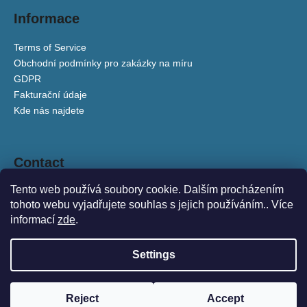
c
Informace
o
m
Terms of Service
m
Obchodní podmínky pro zakázky na míru
e
GDPR
n
Fakturační údaje
d
Kde nás najdete
VG
7
Contact
900
Kč
Tento web používá soubory cookie. Dalším procházením
zuzanaosako
@
gmail.com
tohoto webu vyjadřujete souhlas s jejich používáním.. Více
+420 777 138 618
informací
zde
.
tradicefashionbrand
tradiceczechfashion
Settings
Created by Shoptet
Reject
Accept
Copyright 2026
TRADICE e-shop
. All rights reserved.