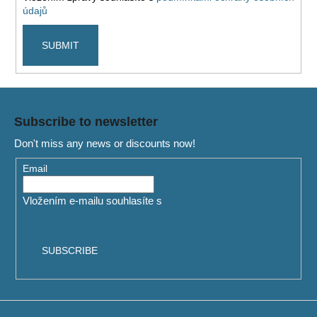
údajů
i
n
SUBMIT
g
f
o
F
r
o
Subscribe to newsletter
?
o
Don't miss any news or discounts now!
t
e
Email
r
Vložením e-mailu souhlasíte s
podmínkami ochrany
SEARCH
osobních údajů
SUBSCRIBE
W
e
r
e