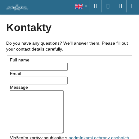
C
Skip
Search
Shopp
M
Login
to
a
content
Back
Back
cart
r
Kontakty
t
W
h
Do you have any questions? We'll answer them. Please fill out
a
your contact details carefully.
t
Full name
a
r
Email
e
Message
y
o
u
l
o
o
k
Vložením zprávy souhlasíte s
podmínkami ochrany osobních